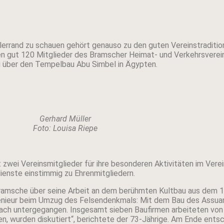
ellerrand zu schauen gehört genauso zu den guten Vereinstraditi
gut 120 Mitglieder des Bramscher Heimat- und Verkehrsvereins
ag über den Tempelbau Abu Simbel in Ägypten.
Gerhard Müller
Foto: Louisa Riepe
 zwei Vereinsmitglieder für ihre besonderen Aktivitäten im Ver
ienste einstimmig zu Ehrenmitgliedern.
amsche über seine Arbeit an dem berühmten Kultbau aus dem 13.
genieur beim Umzug des Felsendenkmals: Mit dem Bau des Assua
nfach untergegangen. Insgesamt sieben Baufirmen arbeiteten vo
ten, wurden diskutiert“, berichtete der 73-Jährige. Am Ende ent