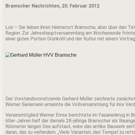
Bramscher Nachrichten, 20. Februar 2012
Lori – Sie lieben ihren Heimatort Bramsche, aber über den T
Region: Zur Jahreshauptversammlung am Wochenende frönten 
einer guten Portion Grünkohl und der Kultur mit einem Vortr
Der Vorstandsvorsitzende Gerhard Müller zeichnete zunächst
Werner Sielemann ernannte die Vollversammlung für ihre Verd
Vereinsmitglied Werner Emse berichtete im Fasanenkrug in Br
60er-Jahren half der damals 28-jährige Bramscher als Bauin
Kilometer langen See aufstaut, wäre das antike Bauwerk ei
daran, das zu verhindern. „Viele Varianten, den Tempel zu ret