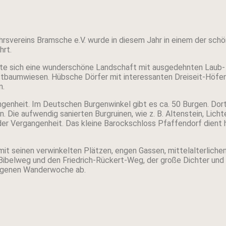
rsvereins Bramsche e.V. wurde in diesem Jahr in einem der sch
hrt.
gte sich eine wunderschöne Landschaft mit ausgedehnten Laub-
stbaumwiesen. Hübsche Dörfer mit interessanten Dreiseit-Höfen
n.
genheit. Im Deutschen Burgenwinkel gibt es ca. 50 Burgen. Dort
n. Die aufwendig sanierten Burgruinen, wie z. B. Altenstein, Lich
der Vergangenheit. Das kleine Barockschloss Pfaffendorf dient 
it seinen verwinkelten Plätzen, engen Gassen, mittelalterlich
Bibelweg und den Friedrich-Rückert-Weg, der große Dichter und 
ungenen Wanderwoche ab.